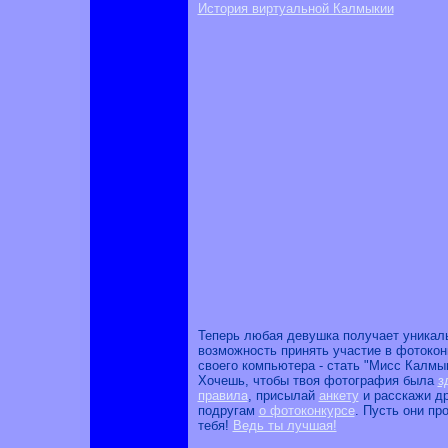
История виртуальной Калмыкии
Теперь любая девушка получает уникал
возможность принять участие в фотокон
своего компьютера - стать "Мисс Калмык
Хочешь, чтобы твоя фотография была
з
правила
, присылай
анкету
и расскажи д
подругам
о фотоконкурсе
. Пусть они пр
тебя!
Ведь ты лучшая!