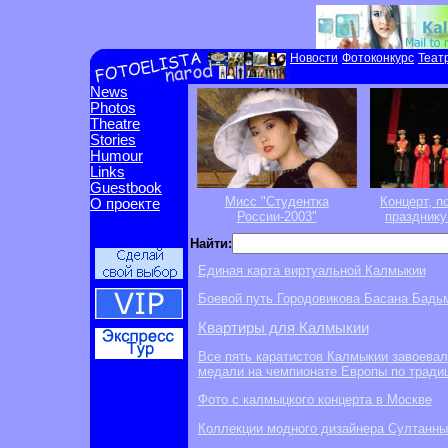
Новости
Фотоконкурс
Теат
News
Photos
Theatre
Stories
Humour
Links
Guestbook
Мисс "Студентка
Концерт, 
О проекте
России-2003"
празднику
Найти:
Единая карта виртуальной Калмыкии
Боевой путь Городовикова Басана Бадь
Квартиры для Калмыкии
Все пять каратистов Калмыкии завоевал
медали на чемпионате Европы по тради
Фото с калмыцкого концерта в Москве
Коллекции модного дизайнера Султанны