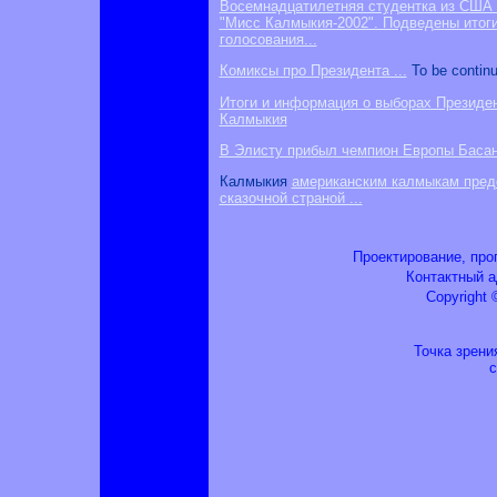
Восемнадцатилетняя студентка из США 
"Мисс Калмыкия-2002". Подведены итоги
голосования...
Комиксы про Президента ...
To be continu
Итоги и информация о выборах Президен
Калмыкия
В Элисту прибыл чемпион Европы Басанг
Калмыкия
американским калмыкам пред
сказочной страной ...
Проектирование, прог
Контактный а
Copyright ©
Точка зрени
с