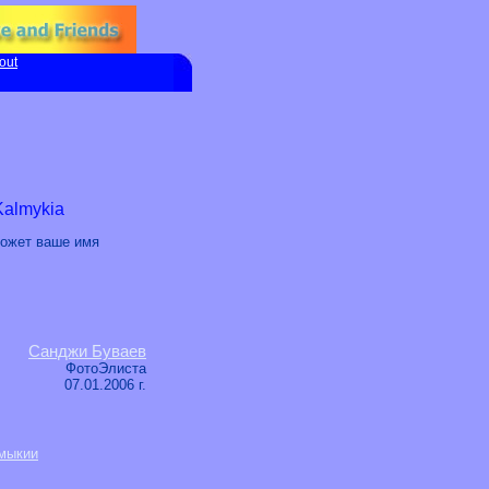
out
Kalmykia
может ваше имя
Санджи Буваев
ФотоЭлиста
07.01.2006 г.
мыкии