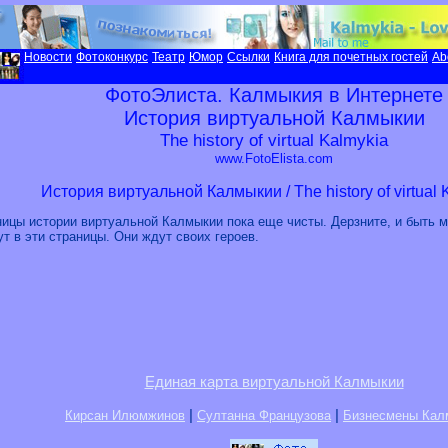
Новости
Фотоконкурс
Театр
Юмор
Ссылки
Книга для почетных гостей
Ab
ФотоЭлиста. Калмыкия в Интернете
История виртуальной Калмыкии
The history of virtual Kalmykia
www.FotoElista.com
История виртуальной Калмыкии / The history of virtual 
ицы истории виртуальной Калмыкии пока еще чисты. Дерзните, и быть 
т в эти страницы. Они ждут своих героев.
Единая карта виртуальной Калмыкии
|
|
Кирсан Илюмжинов
Султанна Французова
Бизнесмены Кал