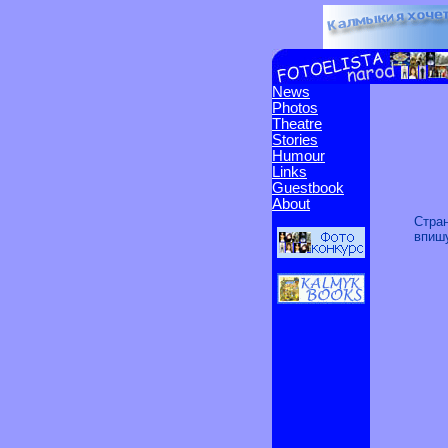
News
Photos
Theatre
Stories
Humour
Links
Guestbook
About
Стран
впишу