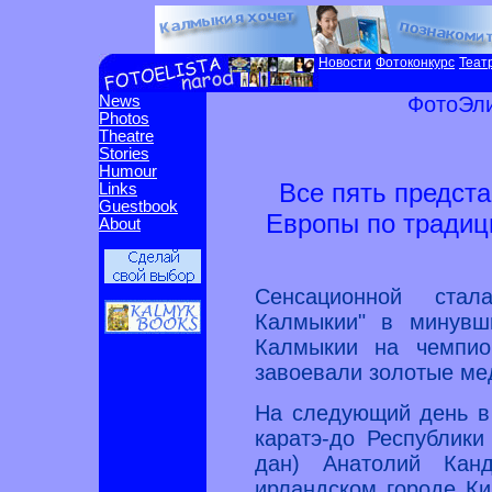
Новости
Фотоконкурс
Теат
News
ФотоЭли
Photos
Theatre
Stories
Humour
Все пять предст
Links
Guestbook
Европы по традиц
About
Сенсационной стал
Калмыкии" в минувши
Калмыкии на чемпио
завоевали золотые ме
На следующий день в
каратэ-до Республики
дан) Анатолий Кан
ирландском городе Ки