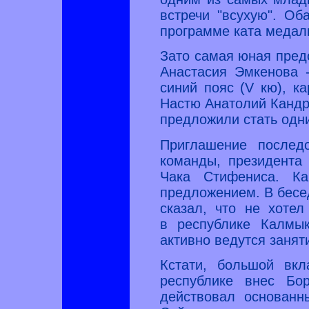
встречи "всухую". Об
программе ката медал
Зато самая юная пред
Анастасия Эмкенова 
синий пояс (V кю), ка
Настю Анатолий Кандру
предложили стать одни
Приглашение послед
команды, президента
Чака Стифениса. К
предложением. В бесе
сказал, что не хоте
в республике Калмы
активно ведутся занят
Кстати, большой вкл
республике внес Бо
действовал основанн