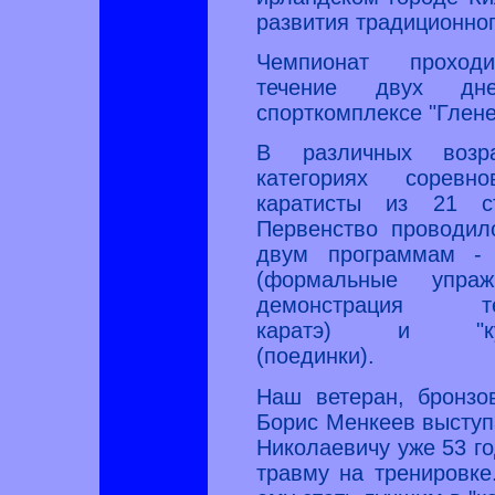
развития традиционног
Чемпионат прохо
течение двух д
спорткомплексе "Глене
В различных возра
категориях соревно
каратисты из 21 ст
Первенство проводил
двум программам - 
(формальные упражн
демонстрация те
каратэ) и "кум
(поединки).
Наш ветеран, бронзо
Борис Менкеев выступа
Николаевичу уже 53 го
травму на тренировке