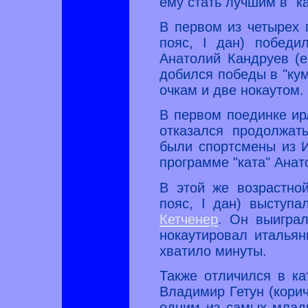
ему стать лучшим в "ка
В первом из четырех
пояс, I дан) победи
Анатолий Кандруев (е
добился победы в "кум
очкам и две нокаутом.
В первом поединке ир
отказался продолжат
были спортсмены из И
программе "ката" Анат
В этой же возрастной
пояс, I дан) выступа
Кетченер
. Он выиграл
нокаутировал италья
хватило минуты.
Также отличился в ка
Владимир Гетун (корич
одним из самых младш