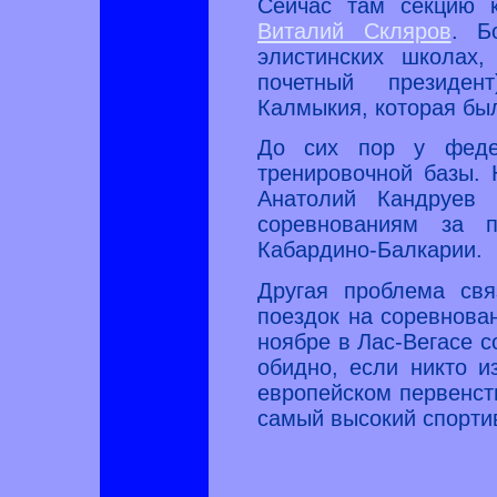
Сейчас там секцию 
Виталий Скляров
. Б
элистинских школах
почетный президен
Калмыкия, которая был
До сих пор у федер
тренировочной базы.
Анатолий Кандруев 
соревнованиям за п
Кабардино-Балкарии.
Другая проблема свя
поездок на соревнован
ноябре в Лас-Вегасе с
обидно, если никто 
европейском первенств
самый высокий спорти