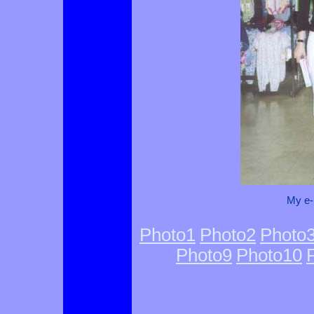
My e-
Photo1
Photo2
Photo
Photo9
Photo10