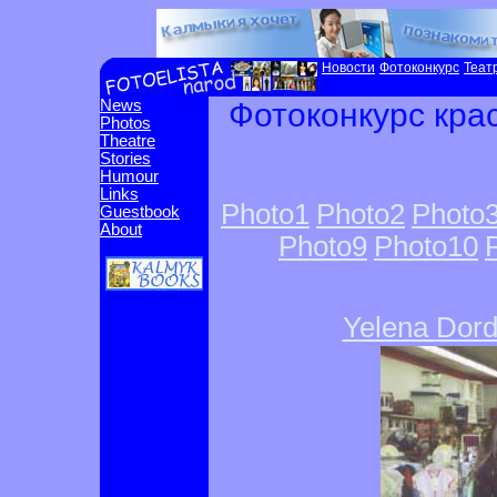
Новости
Фотоконкурс
Теат
News
Фотоконкурс кра
Photos
Theatre
Stories
Humour
Links
Photo1
Photo2
Photo
Guestbook
About
Photo9
Photo10
Yelena Dor