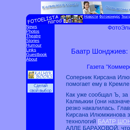
Новости
Фотоконкурс
Теат
News
ФотоЭли
Photos
Theatre
Stories
Humour
Баатр Шонджиев: 
Links
Guestbook
About
Газета "Коммерс
Соперник Кирсана Илюм
помогает ему в Кремле
Как уже сообщал Ъ, за
Калмыкии (они назначе
резко накалилась. Гла
Кирсана Илюмжинова з
технологий
БААТР ШО
АЛЛЕ БАРАХОВОЙ, что 