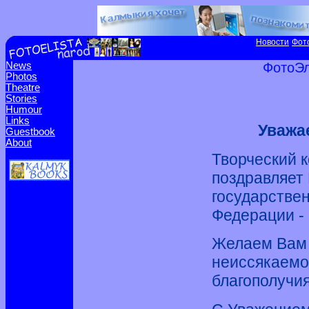
Новости
Фот
News
ФотоЭл
Photos
Theatre
Stories
Humour
Links
Уважа
Guestbook
About
Творческий 
поздравляет
государстве
Федерации -
Желаем Вам к
неиссякаемо
благополучия