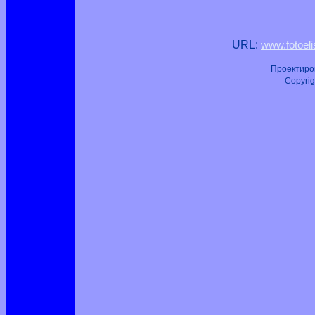
URL:
www.fotoel
Проектиров
Copyrigh