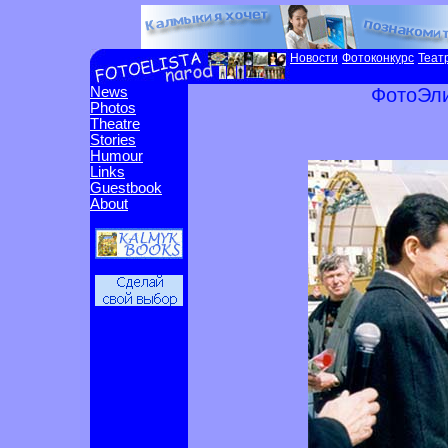
Новости
Фотоконкурс
Теат
News
ФотоЭли
Photos
Theatre
Stories
Humour
Links
Guestbook
About