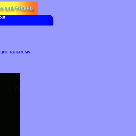
out
ациональному