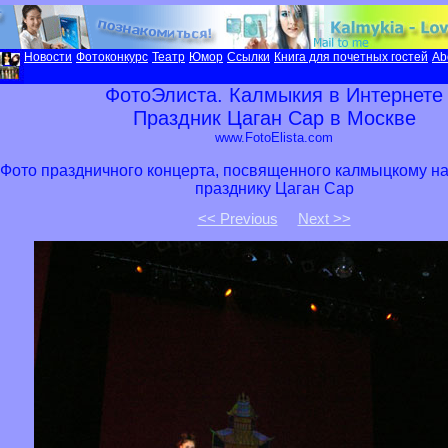
Новости
Фотоконкурс
Театр
Юмор
Ссылки
Книга для почетных гостей
Ab
ФотоЭлиста. Калмыкия в Интернете
Праздник Цаган Сар в Москве
www.FotoElista.com
Фото праздничного концерта, посвященного калмыцкому н
празднику Цаган Сар
<< Previous
Next >>