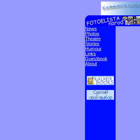
News
Photos
Theatre
Stories
Humour
Links
Guestbook
About