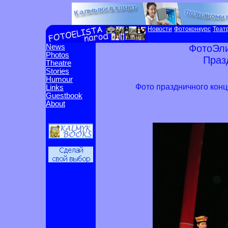
Новости
Фотоконкурс
Теат
News
ФотоЭли
Photos
Праз
Theatre
Stories
Humour
Фото праздничного кон
Links
Guestbook
About